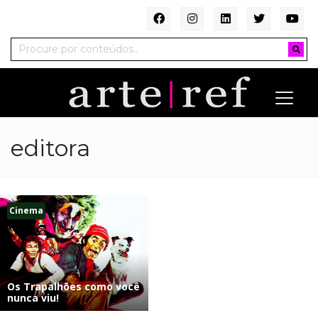
editora
Cinema
Os Trapalhões como você
nunca viu!