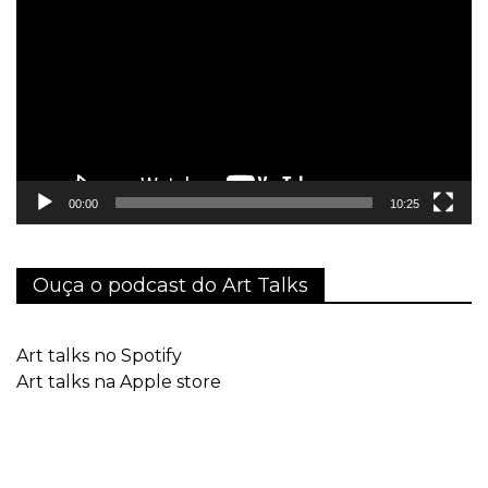
de
vídeo
00:00
10:25
Ouça o podcast do Art Talks
Art talks no Spotify
Art talks na Apple store