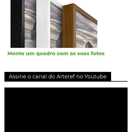
Assine o canal do Arteref no Youtube
Tocador
de
vídeo