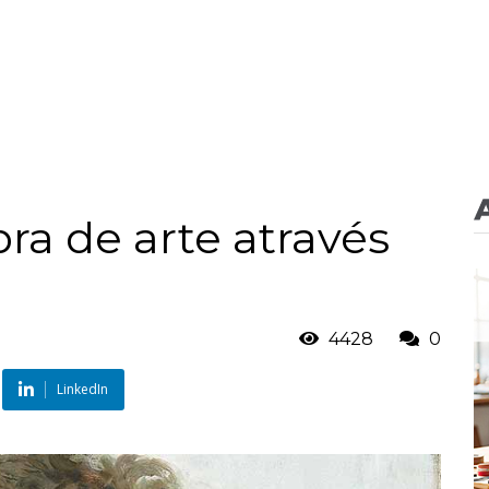
a de arte através
4428
0
LinkedIn