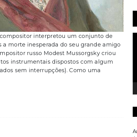
compositor interpretou um conjunto de
T
d
ós a morte inesperada do seu grande amigo
v
ompositor russo Modest Mussorgsky criou
tos instrumentais dispostos com algum
cados sem interrupções). Como uma
A