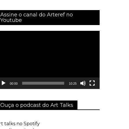
Assine o canal do Arteref no
Youtube
ocador
e
ídeo
00:00
10:25
Ouça o podcast do Art Talks
rt talks no Spotify