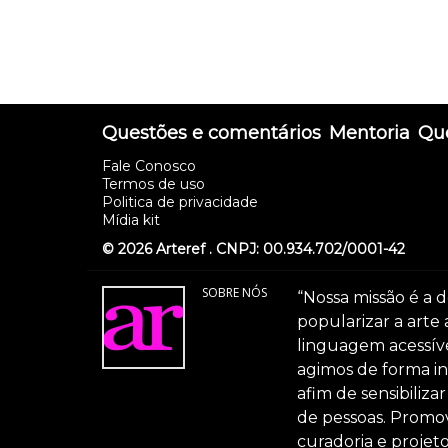
Questões e comentários
Mentoria
Que
Fale Conosco
Termos de uso
Politica de privacidade
Mídia kit
© 2026 Arteref . CNPJ: 00.934.702/0001-42
SOBRE NÓS
“Nossa missão é a d
popularizar a arte
linguagem acessível
agimos de forma int
afim de sensibiliz
de pessoas. Promov
curadoria e projeto