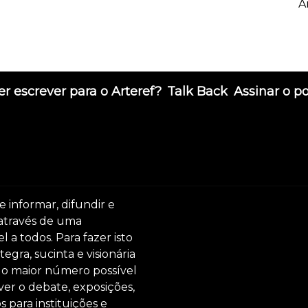
A
r escrever para o Arteref?
Talk Back
Assinar o p
e informar, difundir e
 através de uma
 a todos. Para fazer isto
egra, sucinta e visionária
ar o maior número possível
er o debate, exposições,
s para instituições e