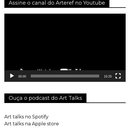
Assine o canal do Arteref no Youtube
Tocador
de
vídeo
00:00
10:25
Ouça o podcast do Art Talks
Art talks no Spotify
Art talks na Apple store