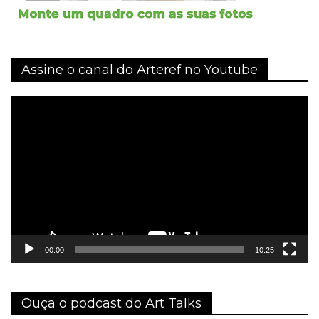
Assine o canal do Arteref no Youtube
Tocador
de
vídeo
00:00
10:25
Ouça o podcast do Art Talks