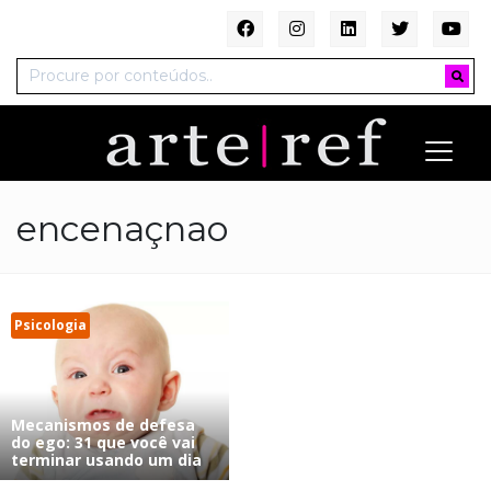
encenaçnao
Psicologia
Mecanismos de defesa
do ego: 31 que você vai
terminar usando um dia