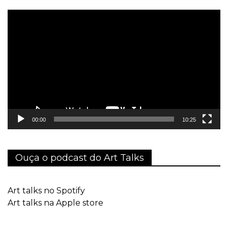
Tocador
de
vídeo
00:00
10:25
Ouça o podcast do Art Talks
Art talks no Spotify
Art talks na Apple store