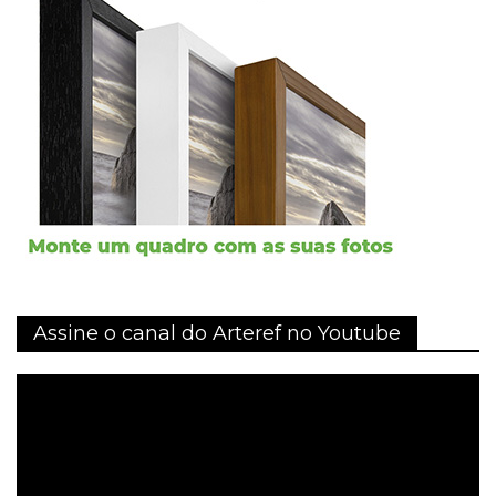
Assine o canal do Arteref no Youtube
Tocador
de
vídeo