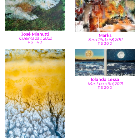
José Mianutti
Marks
Queimada I, 2022
Sem Título #8, 2011
R$ 1140
R$ 300
Iolanda Lessa
Mar, Lua e Sol, 2021
R$ 200