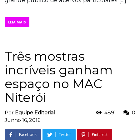
grande público de acervos particulares […]
LEIA MAIS
Três mostras
incríveis ganham
espaço no MAC
Niterói
Por
Equipe Editorial
-
4891
0
Junho 16, 2016
Facebook
Twitter
Pinterest