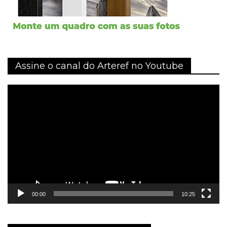
Assine o canal do Arteref no Youtube
Tocador
de
vídeo
00:00
10:25