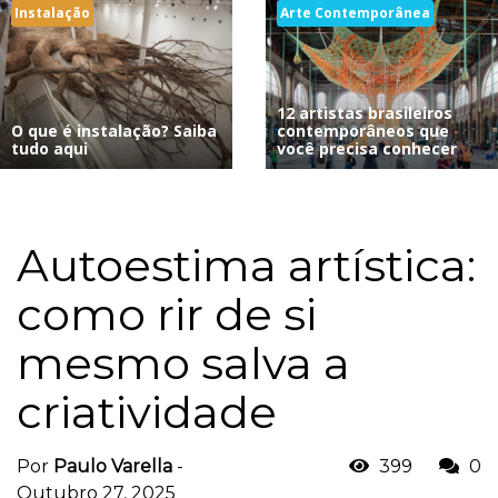
Instalação
Arte Contemporânea
12 artistas brasileiros
O que é instalação? Saiba
contemporâneos que
tudo aqui
você precisa conhecer
Autoestima artística:
como rir de si
mesmo salva a
criatividade
Por
Paulo Varella
-
399
0
Outubro 27, 2025