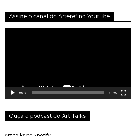
Assine o canal do Arteref no Youtube
Tocador
de
vídeo
00:00
10:25
Ouça o podcast do Art Talks
Art talks no Spotify