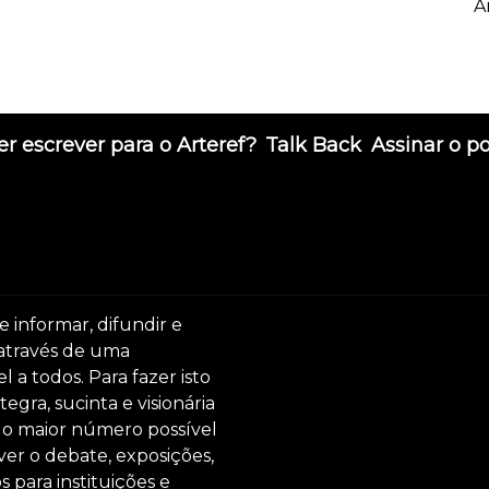
A
r escrever para o Arteref?
Talk Back
Assinar o p
e informar, difundir e
 através de uma
 a todos. Para fazer isto
egra, sucinta e visionária
ar o maior número possível
er o debate, exposições,
s para instituições e