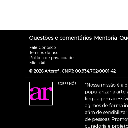
Questões e comentários
Mentoria
Que
Fale Conosco
Termos de uso
Politica de privacidade
Mídia kit
© 2026 Arteref . CNPJ: 00.934.702/0001-42
SOBRE NÓS
“Nossa missão é a d
popularizar a arte
linguagem acessível
agimos de forma int
afim de sensibiliz
de pessoas. Promov
curadoria e projeto