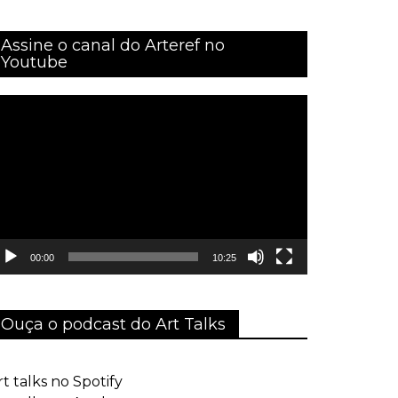
Assine o canal do Arteref no
Youtube
ocador
e
ídeo
00:00
10:25
Ouça o podcast do Art Talks
rt talks no Spotify