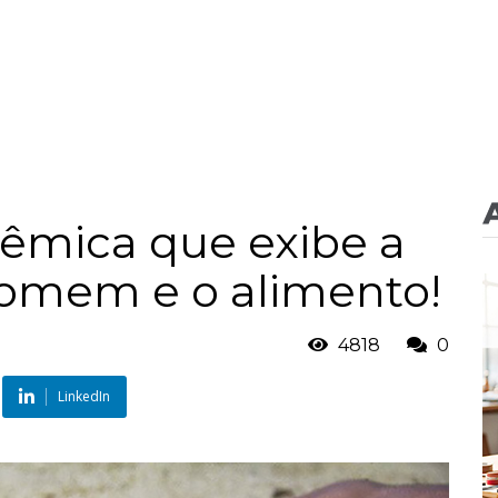
lêmica que exibe a
homem e o alimento!
4818
0
LinkedIn