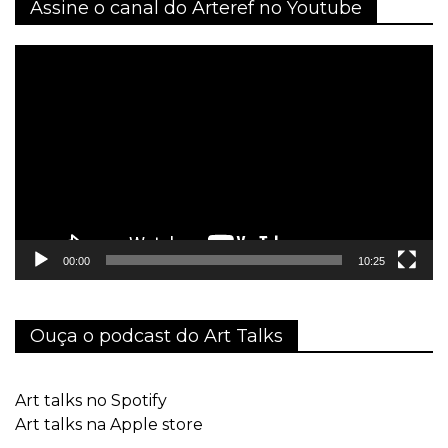
Assine o canal do Arteref no Youtube
Tocador
de
vídeo
00:00
10:25
Ouça o podcast do Art Talks
Art talks no Spotify
Art talks na Apple store