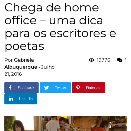
Chega de home
office – uma dica
para os escritores e
poetas
Por
Gabriela
19776
1
Albuquerque
-
Julho
21, 2016
Facebook
Twitter
Pinterest
LinkedIn