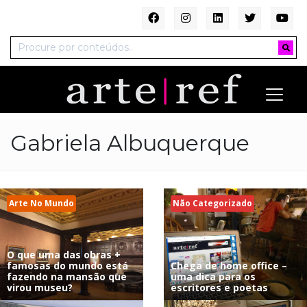
Gabriela Albuquerque
Arte No Mundo
Não Categorizado
O que uma das obras +
famosas do mundo está
Chega de home office –
fazendo na mansão que
uma dica para os
virou museu?
escritores e poetas