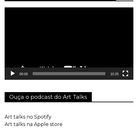
Tocador
de
vídeo
00:00
10:25
Ouça o podcast do Art Talks
Art talks no Spotify
Art talks na Apple store