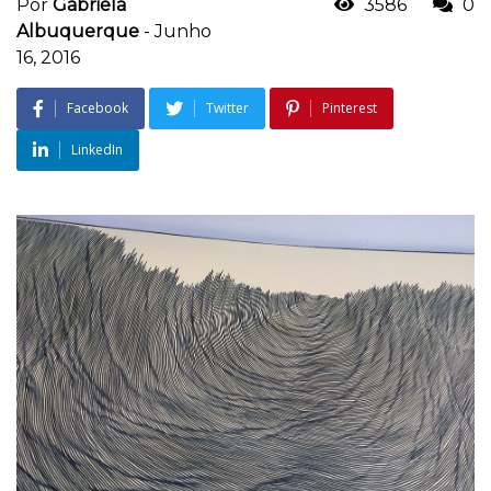
Por
Gabriela
3586
0
Albuquerque
-
Junho
16, 2016
Facebook
Twitter
Pinterest
LinkedIn