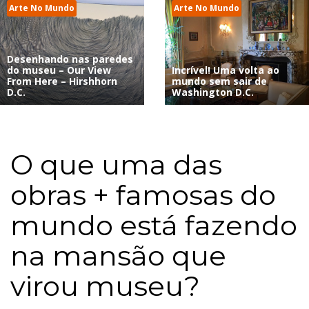
Arte No Mundo
Arte No Mundo
Desenhando nas paredes
do museu – Our View
Incrível! Uma volta ao
From Here – Hirshhorn
mundo sem sair de
D.C.
Washington D.C.
O que uma das
obras + famosas do
mundo está fazendo
na mansão que
virou museu?