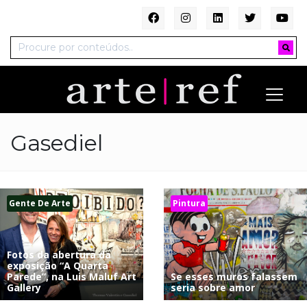
Gasediel
Gente De Arte
Pintura
Fotos da abertura da
exposição “A Quarta
Parede”, na Luis Maluf Art
Se esses muros falassem
Gallery
seria sobre amor