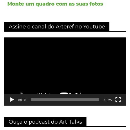
Assine o canal do Arteref no Youtube
Tocador
de
vídeo
00:00
10:25
Ouça o podcast do Art Talks