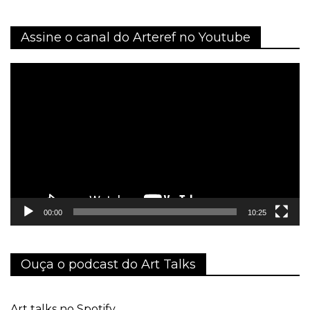
Assine o canal do Arteref no Youtube
Tocador
de
vídeo
00:00
10:25
Ouça o podcast do Art Talks
Art talks no Spotify