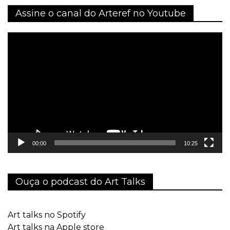
Assine o canal do Arteref no Youtube
Tocador
de
vídeo
00:00
10:25
Ouça o podcast do Art Talks
Art talks no Spotify
Art talks na Apple store