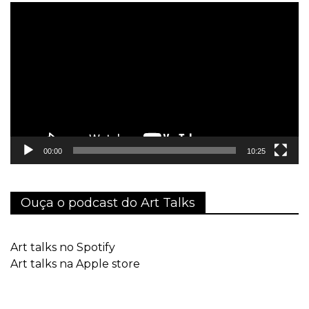
Tocador
de
vídeo
00:00
10:25
Ouça o podcast do Art Talks
Art talks no Spotify
Art talks na Apple store