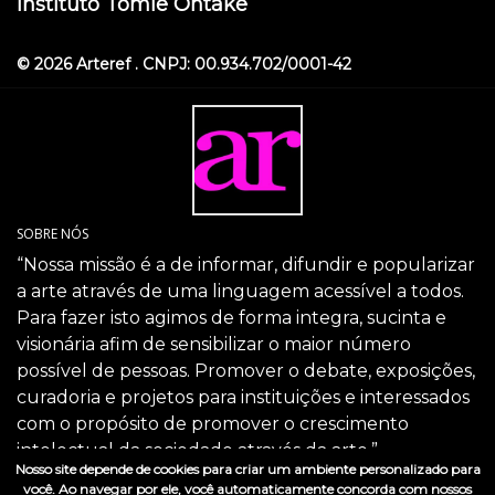
Instituto Tomie Ohtake
© 2026 Arteref . CNPJ: 00.934.702/0001-42
SOBRE NÓS
“Nossa missão é a de informar, difundir e popularizar
a arte através de uma linguagem acessível a todos.
Para fazer isto agimos de forma integra, sucinta e
visionária afim de sensibilizar o maior número
possível de pessoas. Promover o debate, exposições,
curadoria e projetos para instituições e interessados
com o propósito de promover o crescimento
intelectual da sociedade através da arte.”
Nosso site depende de cookies para criar um ambiente personalizado para
SIGA-NOS
você. Ao navegar por ele, você automaticamente concorda com nossos