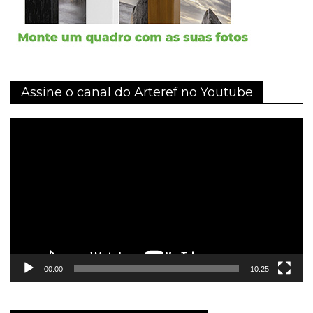
Assine o canal do Arteref no Youtube
Tocador
de
vídeo
00:00
10:25