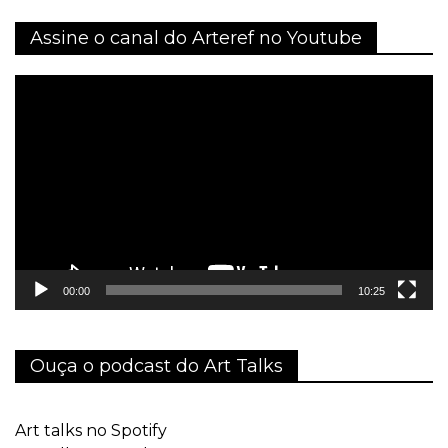
Assine o canal do Arteref no Youtube
Tocador
de
vídeo
00:00
10:25
Ouça o podcast do Art Talks
Art talks no Spotify