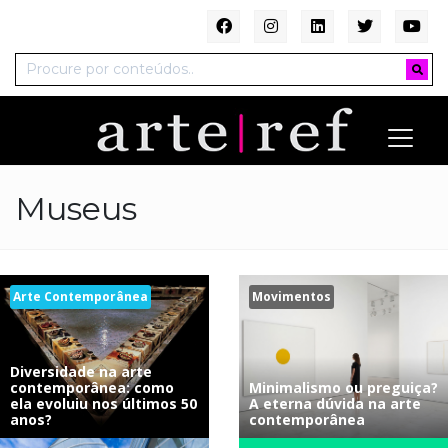
Museus
Arte Contemporânea
Movimentos
Diversidade na arte
contemporânea: como
Minimalismo ou preguiça?
ela evoluiu nos últimos 50
A eterna dúvida na arte
anos?
contemporânea