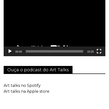
Tocador
de
vídeo
00:00
10:25
Ouça o podcast do Art Talks
Art talks no Spotify
Art talks na Apple store