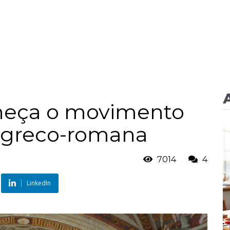
nheça o movimento
e greco-romana
7014
4
LinkedIn