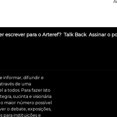
A
r escrever para o Arteref?
Talk Back
Assinar o p
e informar, difundir e
 através de uma
 a todos. Para fazer isto
egra, sucinta e visionária
ar o maior número possível
er o debate, exposições,
s para instituições e