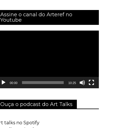
Assine o canal do Arteref no
Youtube
ocador
e
ídeo
00:00
10:25
Ouça o podcast do Art Talks
rt talks no Spotify