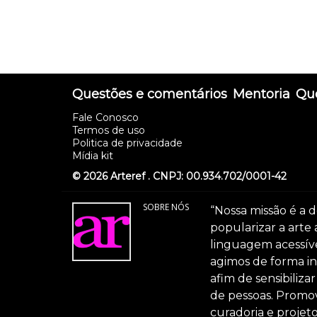
Questões e comentários
Mentoria
Que
Fale Conosco
Termos de uso
Politica de privacidade
Mídia kit
© 2026 Arteref . CNPJ: 00.934.702/0001-42
SOBRE NÓS
“Nossa missão é a d
popularizar a arte
linguagem acessível
agimos de forma int
afim de sensibiliz
de pessoas. Promov
curadoria e projeto