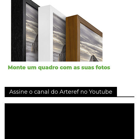
Assine o canal do Arteref no Youtube
Tocador
de
vídeo