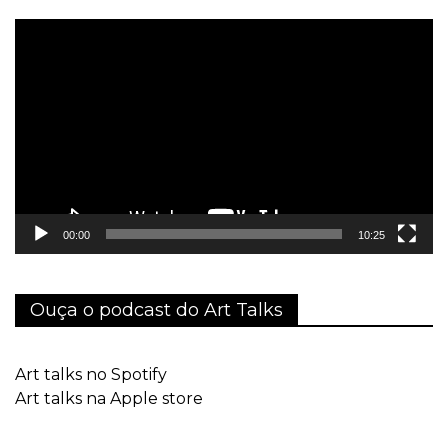
Tocador
de
vídeo
00:00
10:25
Ouça o podcast do Art Talks
Art talks no Spotify
Art talks na Apple store