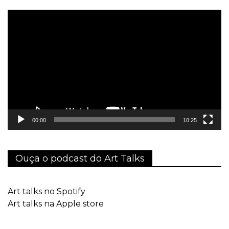
Tocador
de
vídeo
00:00
10:25
Ouça o podcast do Art Talks
Art talks no Spotify
Art talks na Apple store