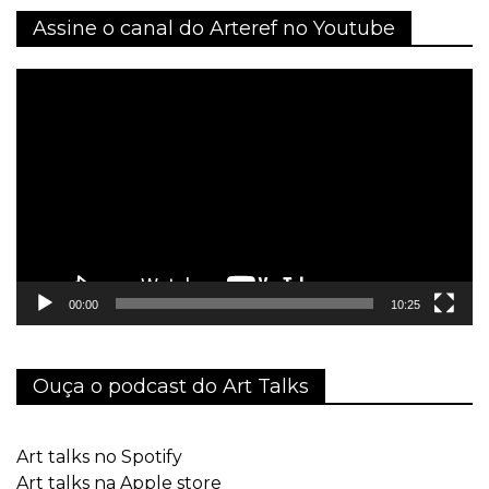
Assine o canal do Arteref no Youtube
Tocador
de
vídeo
00:00
10:25
Ouça o podcast do Art Talks
Art talks no Spotify
Art talks na Apple store