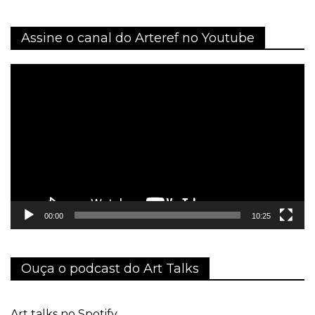
Assine o canal do Arteref no Youtube
Tocador
de
vídeo
00:00
10:25
Ouça o podcast do Art Talks
Art talks no Spotify