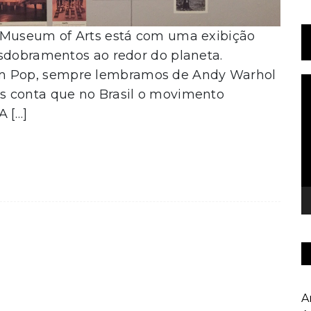
a Museum of Arts está com uma exibição
esdobramentos ao redor do planeta.
 Pop, sempre lembramos de Andy Warhol
T
s conta que no Brasil o movimento
d
A […]
v
A