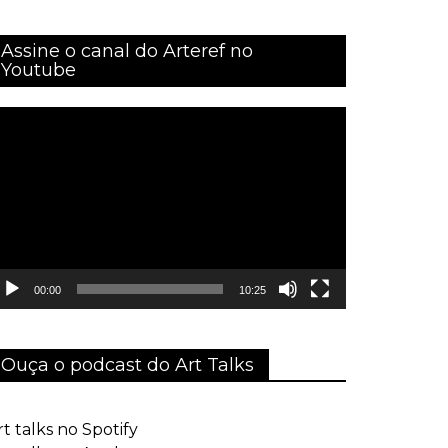
Assine o canal do Arteref no
Youtube
ocador
e
ídeo
00:00
10:25
Ouça o podcast do Art Talks
rt talks no Spotify