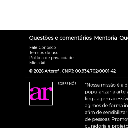
Questões e comentários
Mentoria
Que
Fale Conosco
Termos de uso
Politica de privacidade
Mídia kit
© 2026 Arteref . CNPJ: 00.934.702/0001-42
SOBRE NÓS
“Nossa missão é a d
popularizar a arte
linguagem acessível
agimos de forma int
afim de sensibiliz
de pessoas. Promov
curadoria e projeto