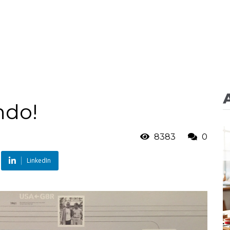
ndo!
8383
0
LinkedIn