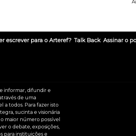
A
r escrever para o Arteref?
Talk Back
Assinar o p
e informar, difundir e
 através de uma
 a todos. Para fazer isto
egra, sucinta e visionária
ar o maior número possível
er o debate, exposições,
s para instituições e