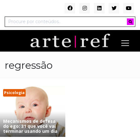
regressão
Psicologia
Mecanismos de defesa
do ego: 31 que você vai
terminar usando um dia