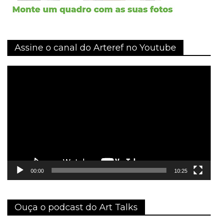
Assine o canal do Arteref no Youtube
Tocador
de
vídeo
00:00
10:25
Ouça o podcast do Art Talks