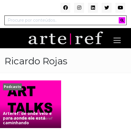
Ricardo Rojas
Podcasts
Arteref: de onde veio e
para aonde ele está
caminhando