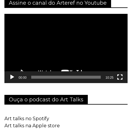
Assine o canal do Arteref no Youtube
Tocador
de
vídeo
00:00
10:25
Ouça o podcast do Art Talks
Art talks no Spotify
Art talks na Apple store