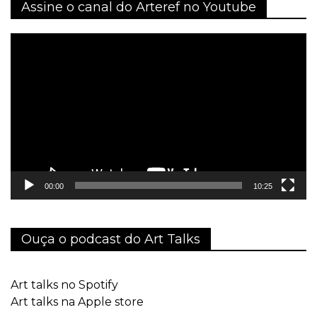
Assine o canal do Arteref no Youtube
Tocador
de
vídeo
00:00
10:25
Ouça o podcast do Art Talks
Art talks no Spotify
Art talks na Apple store