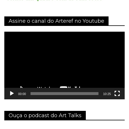
Assine o canal do Arteref no Youtube
Tocador
de
vídeo
00:00
10:25
Ouça o podcast do Art Talks