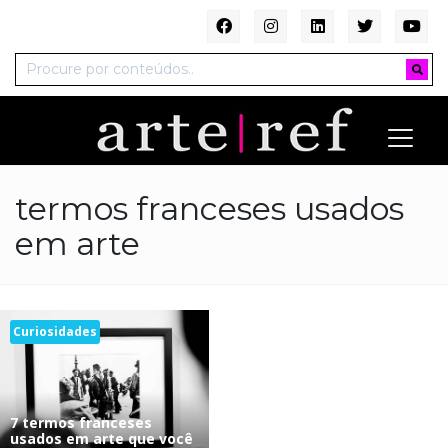
termos franceses usados
em arte
Curiosidades
7 termos franceses
usados em arte que você