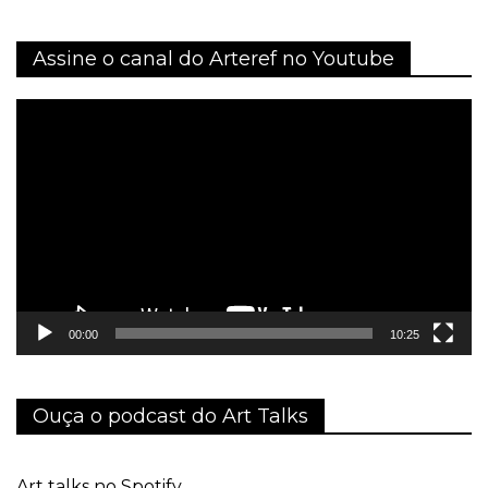
Assine o canal do Arteref no Youtube
Tocador
de
vídeo
00:00
10:25
Ouça o podcast do Art Talks
Art talks no Spotify