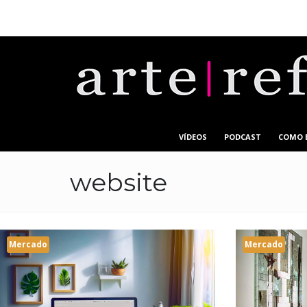
VÍDEOS
PODCAST
COMO 
website
Mercado
Mercado