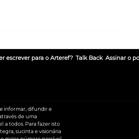
r escrever para o Arteref?
Talk Back
Assinar o p
e informar, difundir e
 através de uma
 a todos. Para fazer isto
egra, sucinta e visionária
ar o maior número possível