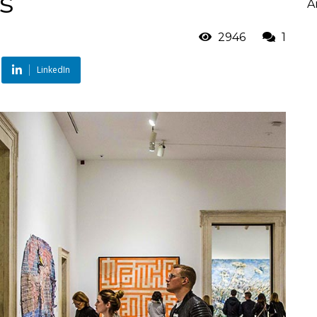
s
A
2946
1
LinkedIn