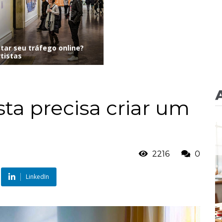
ar seu tráfego online?
tistas
sta precisa criar um
2216
0
LinkedIn