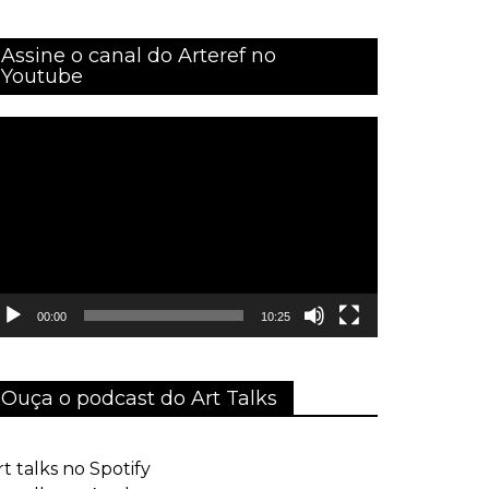
Assine o canal do Arteref no
Youtube
ocador
e
ídeo
00:00
10:25
Ouça o podcast do Art Talks
rt talks no Spotify