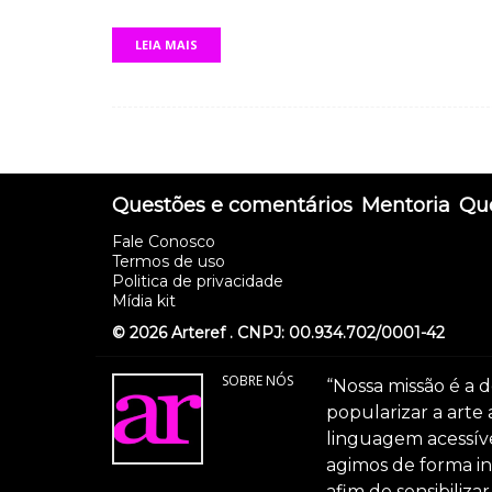
LEIA MAIS
Questões e comentários
Mentoria
Que
Fale Conosco
Termos de uso
Politica de privacidade
Mídia kit
© 2026 Arteref . CNPJ: 00.934.702/0001-42
SOBRE NÓS
“Nossa missão é a d
popularizar a arte
linguagem acessível
agimos de forma int
afim de sensibiliz