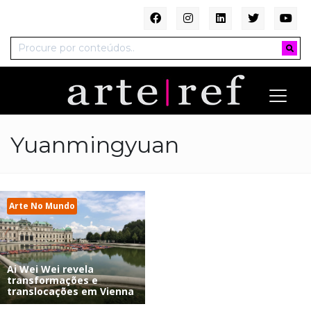
Yuanmingyuan
Arte No Mundo
Ai Wei Wei revela
transformações e
translocações em Vienna