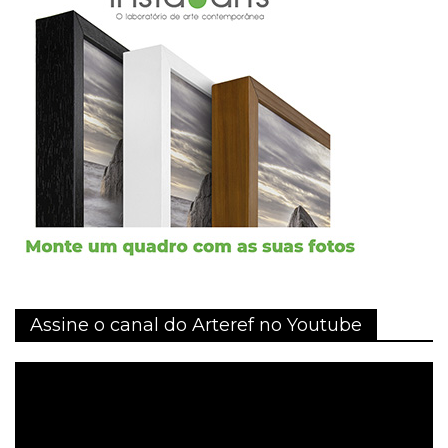
Assine o canal do Arteref no Youtube
Tocador
de
vídeo