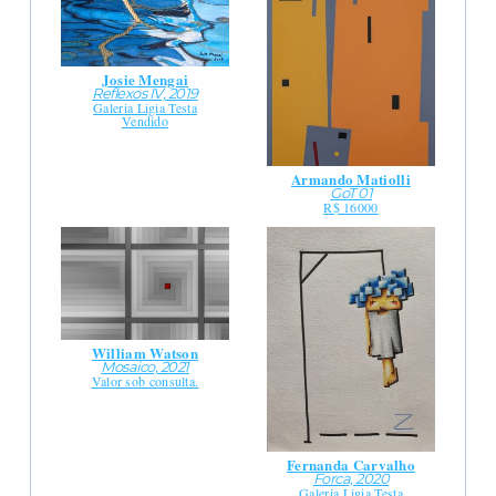
Josie Mengai
Reflexos IV, 2019
Galeria Ligia Testa
Vendido
Armando Matiolli
GoT 01
R$ 16000
William Watson
Mosaico, 2021
Valor sob consulta.
Fernanda Carvalho
Forca, 2020
Galeria Ligia Testa