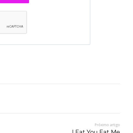
Próximo artigo
I Eat You Eat Me