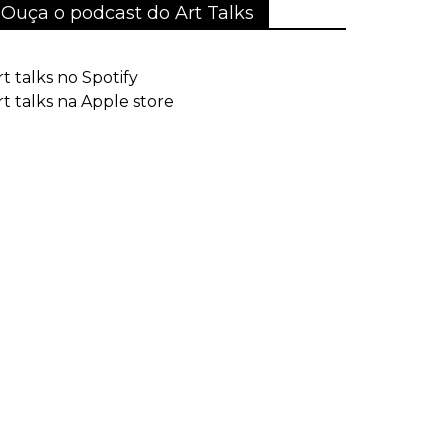
Ouça o podcast do Art Talks
rt talks no Spotify
rt talks na Apple store