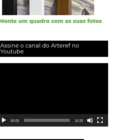
Assine o canal do Arteref no
Youtube
ocador
e
ídeo
00:00
10:25