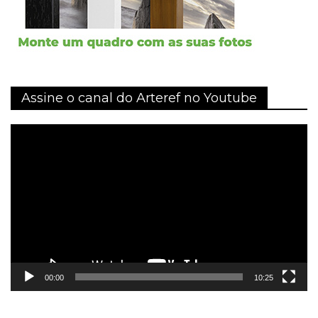
Assine o canal do Arteref no Youtube
Tocador
de
vídeo
00:00
10:25