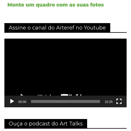
Assine o canal do Arteref no Youtube
Tocador
de
vídeo
00:00
10:25
Ouça o podcast do Art Talks