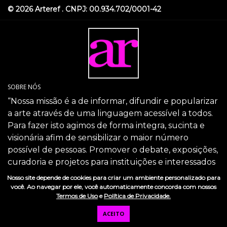
© 2026 Arteref . CNPJ: 00.934.702/0001-42
SOBRE NÓS
“Nossa missão é a de informar, difundir e popularizar
a arte através de uma linguagem acessível a todos.
Para fazer isto agimos de forma integra, sucinta e
visionária afim de sensibilizar o maior número
possível de pessoas. Promover o debate, exposições,
curadoria e projetos para instituições e interessados
com o propósito de promover o crescimento
Nosso site depende de cookies para criar um ambiente personalizado para
intelectual da sociedade através da arte.”
você. Ao navegar por ele, você automaticamente concorda com nossos
Termos de Uso
e
Política de Privacidade.
SIGA-NOS
ACEITO