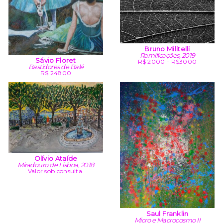
Bruno Militelli
Ramificações, 2019
Sávio Floret
R$ 2000 - R$3000
Bastidores de Balé
R$ 24800
Olívio Ataíde
Miradouro de Lisboa, 2018
Valor sob consulta.
Saul Franklin
Micro e Macrocosmo II