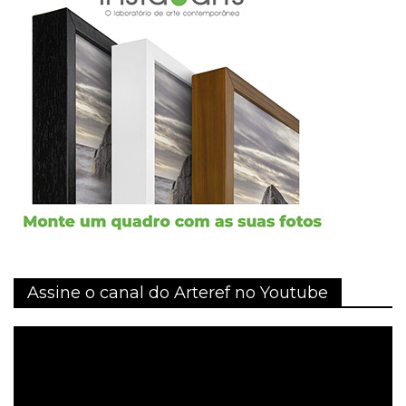
Assine o canal do Arteref no Youtube
Tocador
de
vídeo