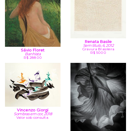
Renata Basile
Sem título, 6, 2012
Gravura Brasileira
Sávio Floret
R$ 5000
Banhista
R$ 28800
Vincenzo Giorgi
Sombras em cor, 2018
Valor sob consulta.