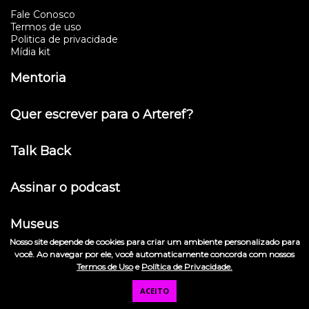
Fale Conosco
Termos de uso
Politica de privacidade
Mídia kit
Mentoria
Quer escrever para o Arteref?
Talk Back
Assinar o podcast
Museus
Nosso site depende de cookies para criar um ambiente personalizado para
você. Ao navegar por ele, você automaticamente concorda com nossos
Instituto Tomie Ohtake
Termos de Uso
e
Política de Privacidade.
ACEITO
© 2026 Arteref . CNPJ: 00.934.702/0001-42