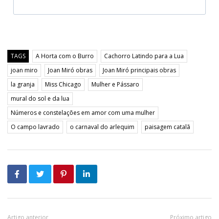
TAGS
A Horta com o Burro
Cachorro Latindo para a Lua
joan miro
Joan Miró obras
Joan Miró principais obras
la granja
Miss Chicago
Mulher e Pássaro
mural do sol e da lua
Números e constelações em amor com uma mulher
O campo lavrado
o carnaval do arlequim
paisagem catalã
Artigo anterior
Próximo artigo