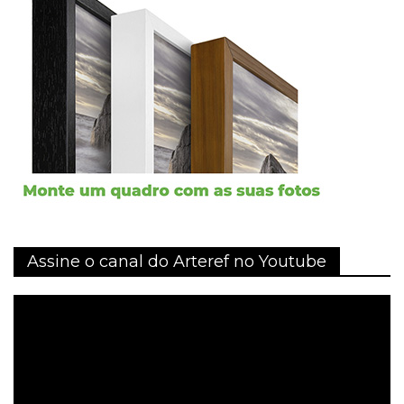
Assine o canal do Arteref no Youtube
Tocador
de
vídeo