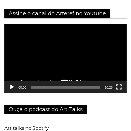
Assine o canal do Arteref no Youtube
Tocador
de
vídeo
00:00
10:25
Ouça o podcast do Art Talks
Art talks no Spotify