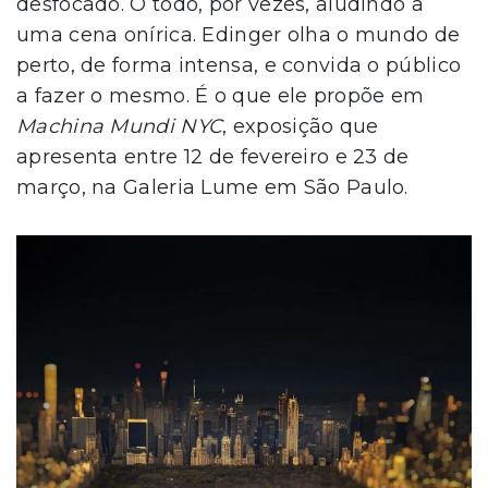
desfocado. O todo, por vezes, aludindo a
uma cena onírica. Edinger olha o mundo de
perto, de forma intensa, e convida o público
a fazer o mesmo. É o que ele propõe em
Machina Mundi NYC
, exposição que
apresenta entre 12 de fevereiro e 23 de
março, na Galeria Lume em São Paulo.