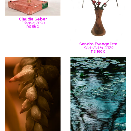
Claudia Seber
D’água, 2020
R$ 580
Sandro Evangelista
Série / Vida, 2020
R$ 1600