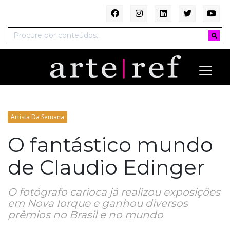
Artista Da Semana
O fantástico mundo
de Claudio Edinger
O fotógrafo carioca já realizou exposições
em Nova Iorque e ganhou diversos
prêmios no Brasil e no mundo