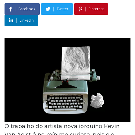
Facebook
Twitter
Pinterest
LinkedIn
O trabalho do artista nova iorquino Kevin
Van Aelst é no mínimo curioso, pois ele