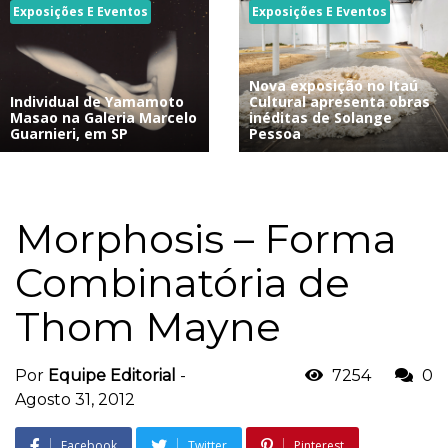
Exposições E Eventos
Exposições E Eventos
Nova exposição no Itaú
Individual de Yamamoto
Cultural apresenta obras
Masao na Galeria Marcelo
inéditas de Solange
Guarnieri, em SP
Pessoa
Morphosis – Forma
Combinatória de
Thom Mayne
Por
Equipe Editorial
-
7254
0
Agosto 31, 2012
Facebook
Twitter
Pinterest