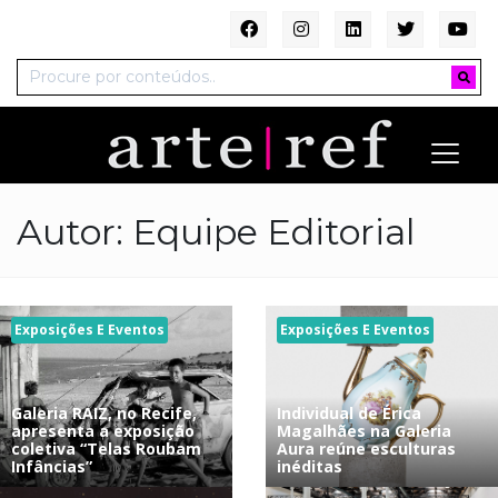
Autor:
Equipe Editorial
Exposições E Eventos
Exposições E Eventos
Galeria RAIZ, no Recife,
Individual de Érica
apresenta a exposição
Magalhães na Galeria
coletiva “Telas Roubam
Aura reúne esculturas
Infâncias”
inéditas