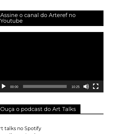
Assine o canal do Arteref no
Youtube
ocador
e
ídeo
00:00
10:25
Ouça o podcast do Art Talks
rt talks no Spotify