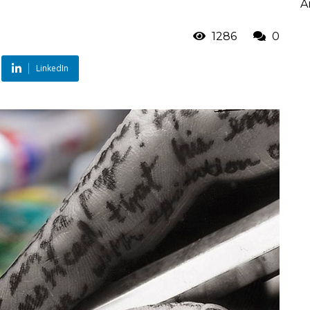
A
1286
0
LinkedIn