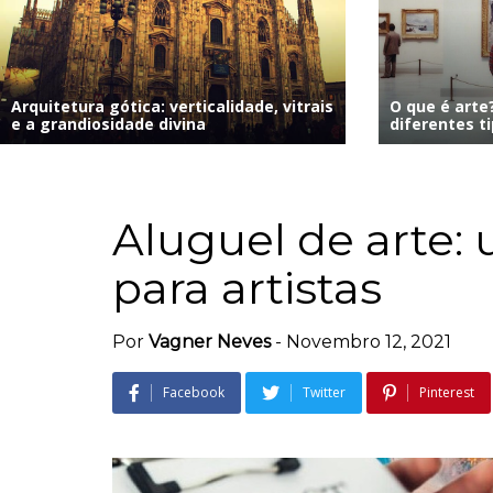
Arquitetura gótica: verticalidade, vitrais
O que é arte?
e a grandiosidade divina
diferentes t
Aluguel de arte:
para artistas
Por
Vagner Neves
-
Novembro 12, 2021
Facebook
Twitter
Pinterest