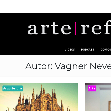
VÍDEOS
PODCAST
COMO 
Autor:
Vagner Nev
Arquitetura
Arte