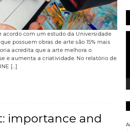
De acordo com um estudo da Universidade
T
d
os que possuem obras de arte são 15% mais
v
oria acredita que a arte melhora o
e e aumenta a criatividade. No relatório de
INE […]
nt: importance and
A