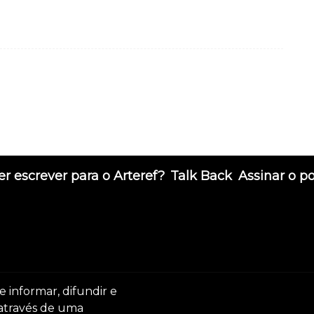
r escrever para o Arteref?
Talk Back
Assinar o p
e informar, difundir e
 através de uma