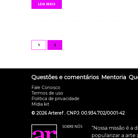
LEIA MAIS
1
2
Questões e comentários
Mentoria
Que
Fale Conosco
Termos de uso
Politica de privacidade
Mídia kit
© 2026 Arteref . CNPJ: 00.934.702/0001-42
SOBRE NÓS
“Nossa missão é a d
popularizar a arte