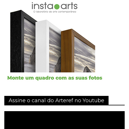
Assine o canal do Arteref no Youtube
Tocador
de
vídeo