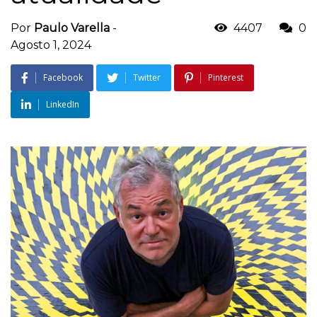
Por
Paulo Varella
-
4407
0
Agosto 1, 2024
Facebook
Twitter
Pinterest
LinkedIn