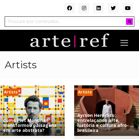
Artists
Artists
Artists
Ayrson Heráclito:
Como Piet Mondrian
entrelaçando arte,
transformou paisagens
história e cultura afro-
em arte abstrata?
brasileira