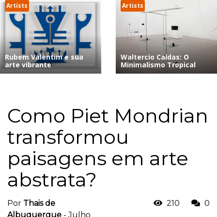
Artists
Artists
Rubem Valentim e sua
Waltercio Caldas: O
arte vibrante
Minimalismo Tropical
Como Piet Mondrian
transformou
paisagens em arte
abstrata?
Por
Thais de
210
0
Albuquerque
-
Julho