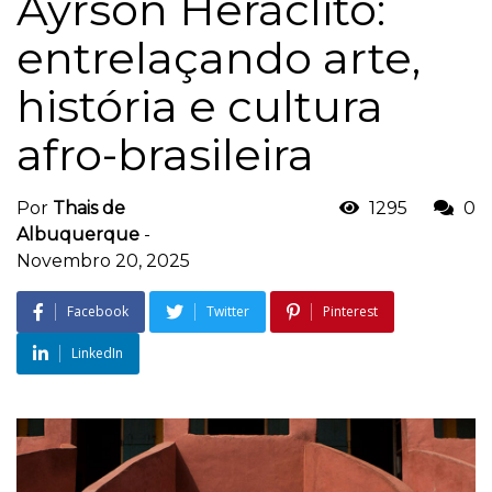
Ayrson Heráclito:
entrelaçando arte,
história e cultura
afro-brasileira
Por
Thais de
1295
0
Albuquerque
-
Novembro 20, 2025
Facebook
Twitter
Pinterest
LinkedIn