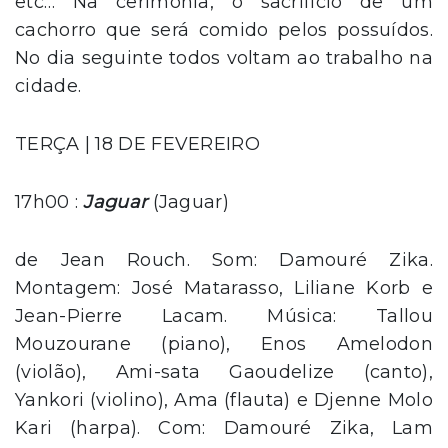
etc… Na cerimônia, o sacrifício de um
cachorro que será comido pelos possuídos.
No dia seguinte todos voltam ao trabalho na
cidade.
TERÇA | 18 DE FEVEREIRO
17h00 :
Jaguar
(Jaguar)
de Jean Rouch. Som: Damouré Zika.
Montagem: José Matarasso, Liliane Korb e
Jean-Pierre Lacam. Música: Tallou
Mouzourane (piano), Enos Amelodon
(violão), Ami-sata Gaoudelize (canto),
Yankori (violino), Ama (flauta) e Djenne Molo
Kari (harpa). Com: Damouré Zika, Lam