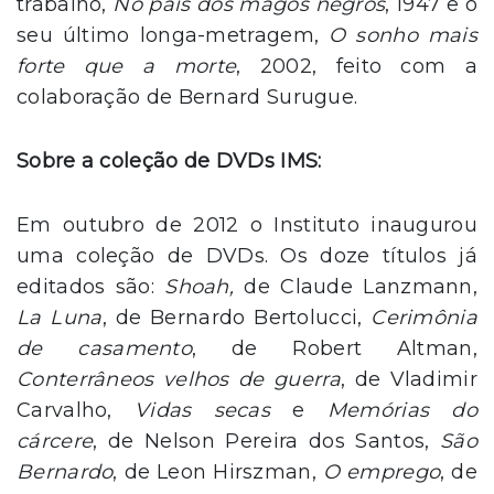
trabalho,
No país dos magos negros
, 1947 e o
seu últi­mo longa-metragem,
O sonho mais
forte que a morte
, 2002, feito com a
colaboração de Bernard Surugue.
Sobre a coleção de DVDs IMS:
Em outubro de 2012 o Instituto inaugurou
uma coleção de DVDs. Os doze títulos já
editados são:
Shoah,
de Claude Lanzmann,
La Luna
, de Bernardo Bertolucci,
Cerimônia
de casamento
, de Robert Altman,
Conterrâneos velhos de guerra
, de Vladimir
Carvalho,
Vidas secas
e
Memórias do
cárcere
, de Nelson Pereira dos Santos,
São
Bernardo
, de Leon Hirszman,
O emprego
, de