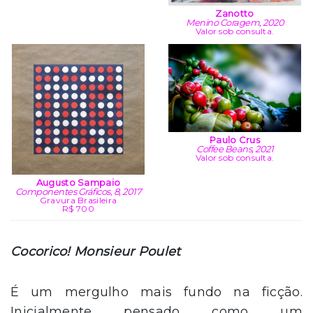
Zanotto
Menino Coragem, 2020
Valor sob consulta.
Paulo Crus
Coffee Beans, 2021
Valor sob consulta.
Augusto Sampaio
Componentes Gráficos, 8, 2017
Gravura Brasileira
R$ 700
Cocorico! Monsieur Poulet
É um mergulho mais fundo na ficção.
Inicialmente pensado como um