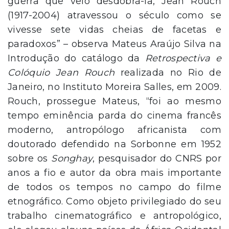
guerra que veio desdobrá-la, Jean Rouch
(1917-2004) atravessou o século como se
vivesse sete vidas cheias de facetas e
paradoxos” – observa Mateus Araújo Silva na
Introdução do catálogo da
Retrospectiva e
Colóquio Jean Rouch
realizada no Rio de
Janeiro, no Instituto Moreira Salles, em 2009.
Rouch, prossegue Mateus, “foi ao mesmo
tempo eminência parda do cinema francês
moderno, antropólogo africanista com
doutorado defendido na Sorbonne em 1952
sobre os
Songhay
, pesquisador do CNRS por
anos a fio e autor da obra mais impor­tante
de todos os tempos no campo do filme
etnográfico. Como objeto privilegiado do seu
trabalho cinematográfico e antropo­lógico,