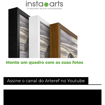
Assine o canal do Arteref no Youtube
Tocador
de
vídeo