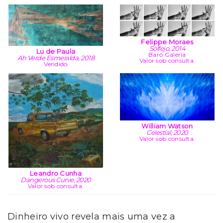
Felippe Moraes
Solfejo, 2014
Lu de Paula
Baró Galeria
Ah Verde Esmeralda, 2018
Valor sob consulta.
Vendido
William Watson
Celestial, 2020
Valor sob consulta.
Leandro Cunha
Dangerous Curve, 2020
Valor sob consulta.
Dinheiro vivo revela mais uma vez a