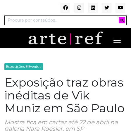
Exposições E Eventos
Exposição traz obras
inéditas de Vik
Muniz em São Paulo
Mostra fica em cartaz até 22 de abril na
galeria Nara Roesler, em SP