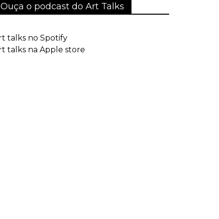
Ouça o podcast do Art Talks
rt talks no Spotify
rt talks na Apple store