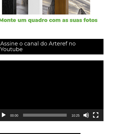
Assine o canal do Arteref no
Youtube
ocador
e
ídeo
00:00
10:25