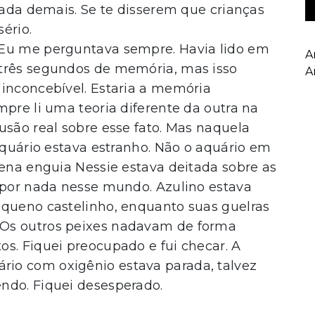
 Nada demais. Se te disserem que crianças
sério.
 Eu me perguntava sempre. Havia lido em
A
 três segundos de memória, mas isso
A
 inconcebível. Estaria a memória
mpre li uma teoria diferente da outra na
usão real sobre esse fato. Mas naquela
 aquário estava estranho. Não o aquário em
uena enguia Nessie estava deitada sobre as
a por nada nesse mundo. Azulino estava
equeno castelinho, enquanto suas guelras
 Os outros peixes nadavam de forma
s. Fiquei preocupado e fui checar. A
io com oxigênio estava parada, talvez
ndo. Fiquei desesperado.