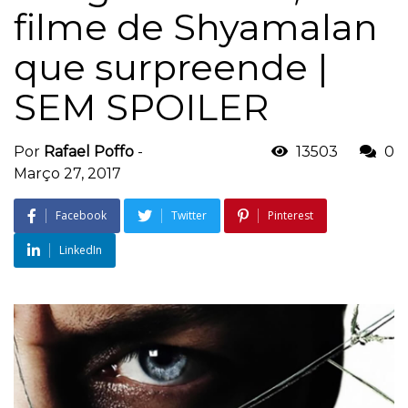
filme de Shyamalan
que surpreende |
SEM SPOILER
Por
Rafael Poffo
-
13503
0
Março 27, 2017
Facebook
Twitter
Pinterest
LinkedIn