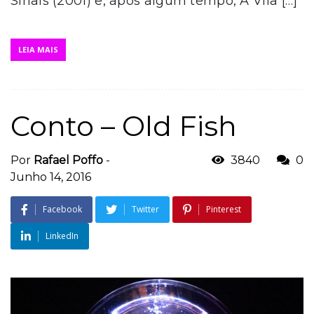
Sinais (2001) e, após algum tempo, A Vila […]
LEIA MAIS
Conto – Old Fish
Por
Rafael Poffo
-
3840
0
Junho 14, 2016
Facebook
Twitter
Pinterest
LinkedIn