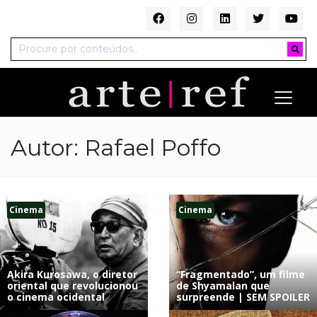
Autor:
Rafael Poffo
Cinema
Cinema
Akira Kurosawa, o diretor
“Fragmentado”, um filme
oriental que revolucionou
de Shyamalan que
o cinema ocidental
surpreende | SEM SPOILER