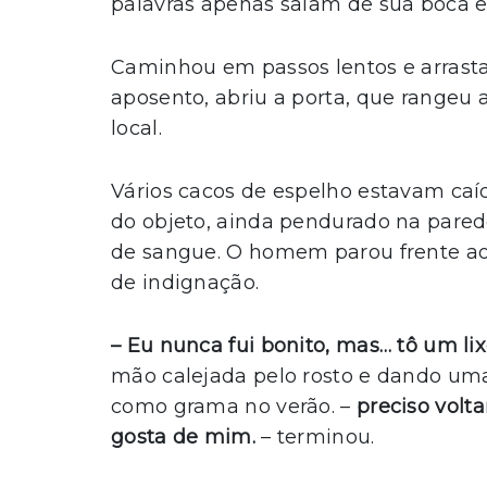
palavras apenas saíam de sua boca 
Caminhou em passos lentos e arrasta
aposento, abriu a porta, que rangeu 
local.
Vários cacos de espelho estavam caí
do objeto, ainda pendurado na pared
de sangue. O homem parou frente ao 
de indignação.
– Eu nunca fui bonito, mas… tô um lix
mão calejada pelo rosto e dando um
como grama no verão. –
preciso volt
gosta de mim.
– terminou.