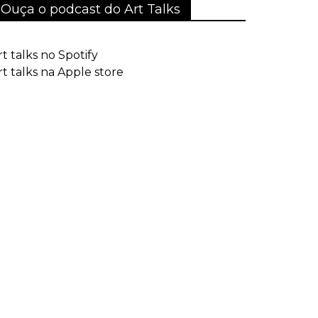
Ouça o podcast do Art Talks
rt talks no Spotify
rt talks na Apple store