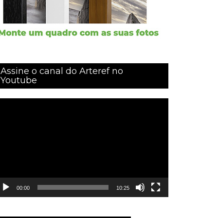
Assine o canal do Arteref no
Youtube
ocador
e
ídeo
00:00
10:25