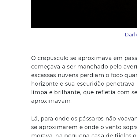
Darl
O crepúsculo se aproximava em passo
começava a ser manchado pelo averm
escassas nuvens perdiam o foco quan
horizonte e sua escuridão penetra
limpa e brilhante, que refletia com s
aproximavam.
Lá, para onde os pássaros não voava
se aproximarem e onde o vento sopr
morava, na pequena casa de tijolos g