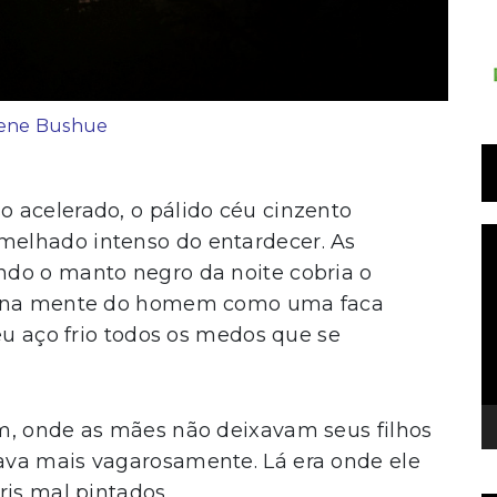
ene Bushue
 acelerado, o pálido céu cinzento
T
elhado intenso do entardecer. As
d
do o manto negro da noite cobria o
v
va na mente do homem como uma faca
eu aço frio todos os medos que se
m, onde as mães não deixavam seus filhos
ava mais vagarosamente. Lá era onde ele
ris mal pintados.