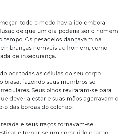
começar, todo o medo havia ido embora
a ilusão de que um dia poderia ser o homem
ito tempo. Os pesadelos dançavam na
 lembranças horríveis ao homem, como
ada de insegurança.
do por todas as células do seu corpo
 brasa, fazendo seus membros se
regulares. Seus olhos reviraram-se para
que deveria estar e suas mãos agarravam o
o-o das bordas do colchão.
terada e seus traços tornavam-se
sticar e tornar-se um comprido e largo