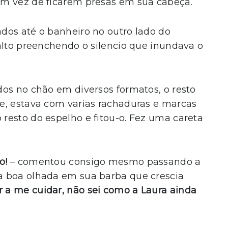
em vez de ficarem presas em sua cabeça.
dos até o banheiro no outro lado do
alto preenchendo o silencio que inundava o
dos no chão em diversos formatos, o resto
e, estava com varias rachaduras e marcas
resto do espelho e fitou-o. Fez uma careta
o!
– comentou consigo mesmo passando a
a boa olhada em sua barba que crescia
ar a me cuidar, não sei como a Laura ainda