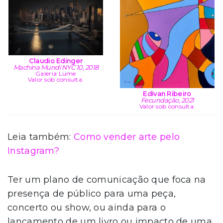
Claudio Edinger
Machina Mundi NYC 10, 2018
Galeria Lume
Valor sob consulta.
Edivan Ribeiro
Fecundação, 2021
Valor sob consulta.
Leia também:
Como vender arte pelo
Instagram?
Ter um plano de comunicação que foca na
presença de público para uma peça,
concerto ou show, ou ainda para o
lançamento de um livro ou impacto de uma